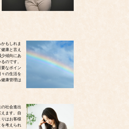
るかもしれま
て健康と言え
減少傾向にあ
いるのです。
重要なポイン
日々の生活を
る健康管理は
性の社会進出
言えます。自
まりはお客様
とを考えられ