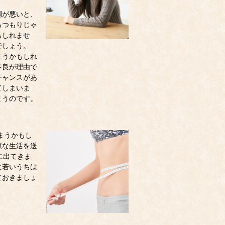
調が悪いと、
るつもりじゃ
もしれませ
でしょう。
まうかもしれ
不良が理由で
チャンスがあ
てしまいま
まうのです。
まうかもし
康な生活を送
に出てきま
に若いうちは
ておきましょ