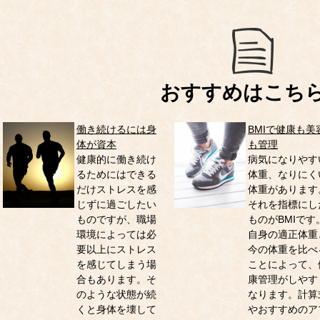
おすすめはこち
働き続けるには身
BMIで健康も美
体が資本
も管理
健康的に働き続け
病気になりやす
るためにはできる
体重、なりにく
だけストレスを感
体重があります
じずに過ごしたい
それを指標にし
ものですが、職場
ものがBMIです
環境によっては必
自身の適正体重
要以上にストレス
今の体重を比べ
を感じてしまう場
ことによって、
合もあります。そ
康管理がしやす
のような状態が続
なります。計算
くと身体を壊して
やおすすめのア