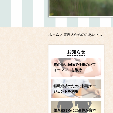
ホ－ム
>
管理人からのごあいさつ
お知らせ
質の高い睡眠で仕事のパフ
ォーマンスを維持
転職成功のために転職エー
ジェントを利用
働き続けるには身体が資本