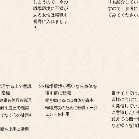
しまうので、今の
リも紹介してい
職場環境に不満が
すので、参考に
ある女性は転職も
てみてください
視野に入れましょ
う。
管理する上で意識
職場環境が悪いなら身体を
き指標
壊す前に転職
当サイトでは
皆様に向けて
で健康も美容も管理
働き続けるには身体が資本
を発信してい
年齢を血圧で確認
転職成功のために転職エージ
に意識したい
ェントを利用
けでなく心の健康も
変えて心機一
など様々な情
診断を上手に活用