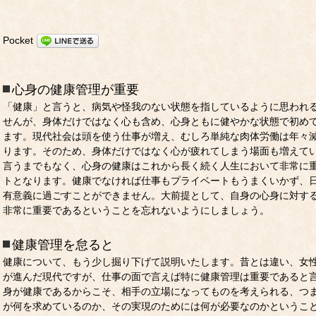
Pocket
心身の健康管理が重要
「健康」と言うと、病気や怪我のない状態を指しているように思われ
せんが、身体だけではなく心も含め、心身ともに健やかな状態で初め
ます。現代社会は頭を使う仕事が増え、むしろ単純な肉体労働は年々
ります。そのため、身体だけではなく心が疲れてしまう場面も増えて
言うまでもなく、心身の健康はこれから長く続く人生において非常に
トとなります。健康でなければ仕事もプライベートもうまくいかず、
有意義に過ごすことができません。大前提として、自身の心身に対す
非常に重要であるということを忘れないようにしましょう。
健康管理を怠ると
健康について、もう少し掘り下げて説明いたします。昔とは違い、女
が進んだ現代ですが、仕事の面で言えば特に健康管理は重要であると
身が健康であるからこそ、相手の立場になってものを考えられる、つ
が何を求めているのか、その実現のためには何が必要なのかというこ