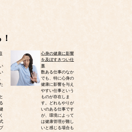
ら！
容
心身の健康に影響
を及ぼすきつい仕
い
事
い
数ある仕事のなか
。
でも、特に心身の
た
健康に影響を与え
。
やすい仕事という
と
ものが存在しま
る
す。どれもやりが
健
いのある仕事です
く
が、環境によって
式
は健康管理が難し
プ
いと感じる場合も